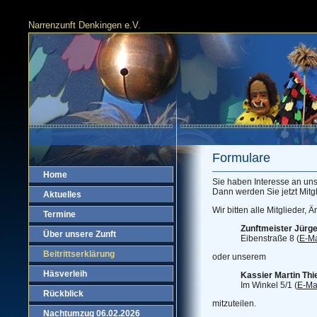
Narrenzunft Denkingen e.V.
Formulare
Home
Sie haben Interesse an un
Dann werden Sie jetzt Mitg
Aktuelles
Wir bitten alle Mitglieder,
Termine
Zunftmeister Jürge
Über unsere Zunft
Eibenstraße 8 (
E-Ma
Beitrittserklärung
oder unserem
Häsverleih
Kassier Martin Thi
Im Winkel 5/1 (
E-Ma
Rückblick
mitzuteilen.
Nachtumzug 06.02.2026