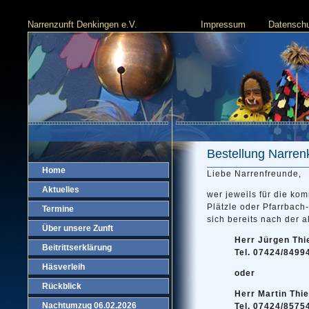
Narrenzunft Denkingen e.V.
Impressum
Datenschu
Bestellung Narrenk
Home
Liebe Narrenfreunde,
Aktuelles
wer jeweils für die ko
Plätzle oder Pfarrbach
Termine
sich bereits nach der a
Über unsere Zunft
Herr Jürgen Thi
Beitrittserklärung
Tel. 07424/8499
Häsverleih
oder
Rückblick
Herr Martin Thie
Nachtumzug 06.02.2026
Tel. 07424/8575