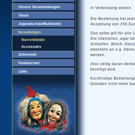
Unsere Veranstaltungen
in Verbindung setzen.
Tänze
Die Bestellung hat jed
Jugendschutz/Muttizettel
Anzahlung von 250 Euro
Bestellungen
Das selbe gilt für alle 
Die Utensilien, egal se
Narrenkleider
Schleifen, Wisch, Gesch
Accessoirs
ebenfalls an o.g. Adre
Zeltverleih
werden.
Fundsachen
Also zeitig daran den
benötigt wird.
Links
Kurzfristige Bestellun
Gründen nicht mehr ber