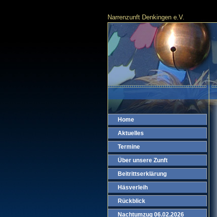
Narrenzunft Denkingen e.V.
Home
Aktuelles
Termine
Über unsere Zunft
Beitrittserklärung
Häsverleih
Rückblick
Nachtumzug 06.02.2026