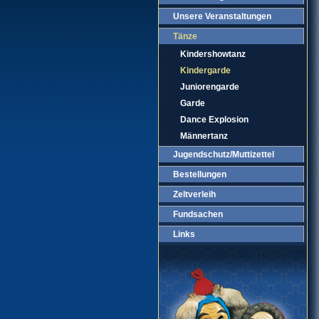
Unsere Veranstaltungen
Tänze
Kindershowtanz
Kindergarde
Juniorengarde
Garde
Dance Explosion
Männertanz
Jugendschutz/Muttizettel
Bestellungen
Zeltverleih
Fundsachen
Links