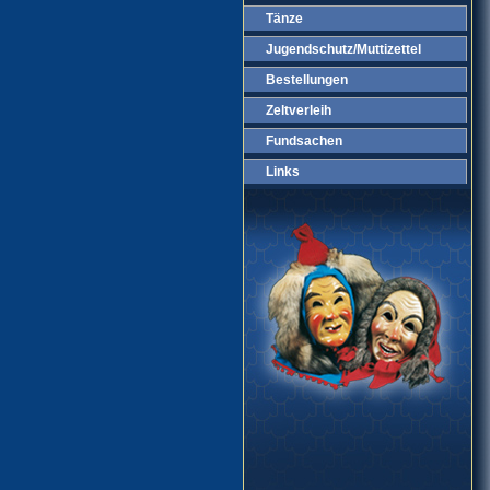
Tänze
Jugendschutz/Muttizettel
Bestellungen
Zeltverleih
Fundsachen
Links