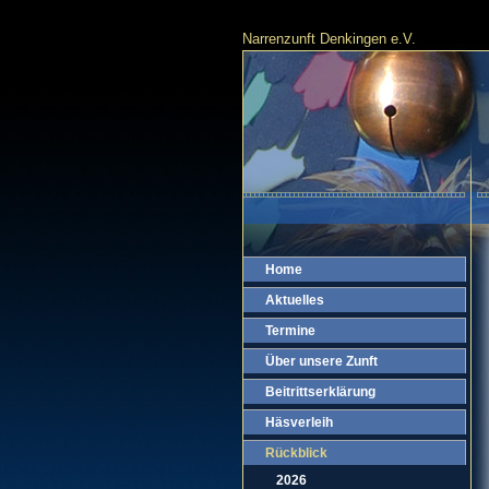
Narrenzunft Denkingen e.V.
Home
Aktuelles
Termine
Über unsere Zunft
Beitrittserklärung
Häsverleih
Rückblick
2026