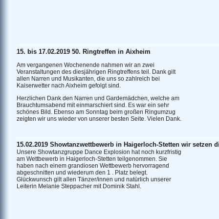
15. bis 17.02.2019 50. Ringtreffen in Aixheim
Am vergangenen Wochenende nahmen wir an zwei
Veranstaltungen des diesjährigen Ringtreffens teil. Dank gilt
allen Narren und Musikanten, die uns so zahlreich bei
Kaiserwetter nach Aixheim gefolgt sind.
Herzlichen Dank den Narren und Gardemädchen, welche am
Brauchtumsabend mit einmarschiert sind. Es war ein sehr
schönes Bild. Ebenso am Sonntag beim großen Ringumzug
zeigten wir uns wieder von unserer besten Seite. Vielen Dank.
15.02.2019 Showtanzwettbewerb in Haigerloch-Stetten wir setzen di
Unsere Showtanzgruppe Dance Explosion hat noch kurzfristig
am Wettbewerb in Haigerloch-Stetten teilgenommen. Sie
haben nach einem grandiosen Wettbewerb hervorragend
abgeschnitten und wiederum den 1 . Platz belegt.
Glückwunsch gilt allen Tänzer/innen und natürlich unserer
Leiterin Melanie Steppacher mit Dominik Stahl.