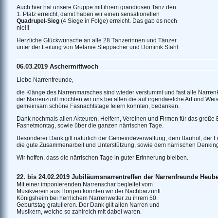
Auch hier hat unsere Gruppe mit ihrem grandiosen Tanz den
1. Platz erreicht, damit haben wir einen sensationellen
Quadrupel-Sieg
(4 Siege in Folge) erreicht. Das gab es noch
nie!!!
Herzliche Glückwünsche an alle 28 Tänzerinnen und Tänzer
unter der Leitung von Melanie Steppacher und Dominik Stahl.
06.03.2019 Aschermittwoch
Liebe Narrenfreunde,
die Klänge des Narrenmarsches sind wieder verstummt und fast alle Narren
der Narrenzunft möchten wir uns bei allen die auf irgendwelche Art und We
gemeinsam schöne Fasnachtstage feiern konnten, bedanken.
Dank nochmals allen Akteuren, Helfern, Vereinen und Firmen für das große
Fasnetmontag, sowie über die ganzen närrischen Tage.
Besonderer Dank gilt natürlich der Gemeindeverwaltung, dem Bauhof, der 
die gute Zusammenarbeit und Unterstützung, sowie dem närrischen Denkin
Wir hoffen, dass die närrischen Tage in guter Erinnerung bleiben.
22. bis 24.02.2019 Jubiläumsnarrentreffen der Narrenfreunde Heu
Mit einer imponierenden Narrenschar begleitet vom
Musikverein aus Horgen konnten wir der Nachbarzunft
Königsheim bei herrlichem Narrenwetter zu ihrem 50.
Geburtstag gratulieren. Der Dank gilt allen Narren und
Musikern, welche so zahlreich mit dabei waren.