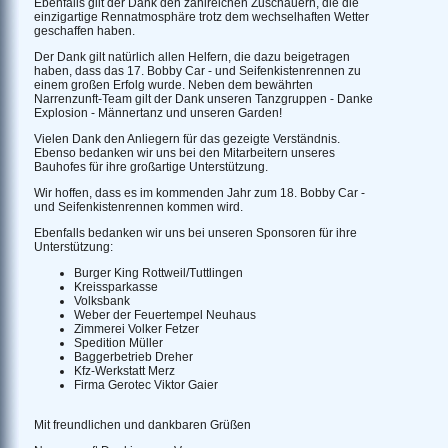
Ebenfalls gilt der Dank den zahlreichen Zuschauern, die die
einzigartige Rennatmosphäre trotz dem wechselhaften Wetter
geschaffen haben.
Der Dank gilt natürlich allen Helfern, die dazu beigetragen
haben, dass das 17. Bobby Car - und Seifenkistenrennen zu
einem großen Erfolg wurde. Neben dem bewährten
Narrenzunft-Team gilt der Dank unseren Tanzgruppen - Danke
Explosion - Männertanz und unseren Garden!
Vielen Dank den Anliegern für das gezeigte Verständnis.
Ebenso bedanken wir uns bei den Mitarbeitern unseres
Bauhofes für ihre großartige Unterstützung.
Wir hoffen, dass es im kommenden Jahr zum 18. Bobby Car -
und Seifenkistenrennen kommen wird.
Ebenfalls bedanken wir uns bei unseren Sponsoren für ihre
Unterstützung:
Burger King Rottweil/Tuttlingen
Kreissparkasse
Volksbank
Weber der Feuertempel Neuhaus
Zimmerei Volker Fetzer
Spedition Müller
Baggerbetrieb Dreher
Kfz-Werkstatt Merz
Firma Gerotec Viktor Gaier
Mit freundlichen und dankbaren Grüßen